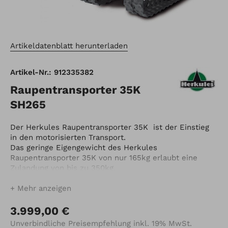
Artikeldatenblatt herunterladen
Artikel-Nr.: 912335382
Raupentransporter 35K
SH265
Der Herkules Raupentransporter 35K ist der Einstieg
in den motorisierten Transport.
Das geringe Eigengewicht des Herkules
Raupentransporter 35K von nur 165kg erlaubt eine
Zulandung von bis zu 350kg.
Der Antrieb der Gummiraupen erfolgt über ein
Schaltgetriebe mit 3 Vor- und 1 Rückwärtsgang.
Mehr anzeigen
Zusätzliche Sicherheit gewährleistet die serienmäßige
automatische Bremsvorrichtung der Maschine.
3.999,00 €
Unverbindliche Preisempfehlung inkl. 19% MwSt.