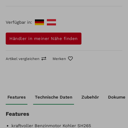
Diese Ausführung beschreibt ein Grundgerät ohne
Aufbauten. Optional kann das Modell mit Pritschen,
Mulde oder Räumschild ausgestattet werden.
Verfügbar in:
Händler in meiner Nähe finden
Artikel vergleichen
Merken
Artikel-Nr.: 912335382
Features
Technische Daten
Zubehör
Dokumen
Raupentransporter 35K
Artikel vergleichen
Merken
Features
kraftvoller Benzinmotor Kohler SH265