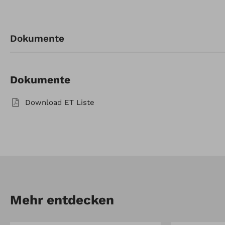
Artikel-Nr.: 912335350
Dokumente
Pritsche
65x95x20
Dokumente
Download ET Liste
Mehr entdecken