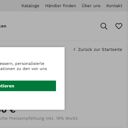
Kataloge
Händler finden
Über uns
Kontakt
ken
Zurück zur Startseite
ssern, personalisierte
mationen zu den von uns
.: 912335350
he
ptieren
x20
00 €
iche Preisempfehlung inkl. 19% MwSt.