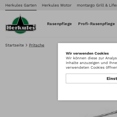
Herkules Garten
Herkules Motor
montargo Grill & Life
Rasenpflege
Profi-Rasenpflege
Startseite
Pritsche
Wir verwenden Cookies
Wir können diese zur Analys
Inhalte anzuzeigen und Ihne
verwendeten Cookies öffnen 
Eins