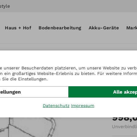
style
Haus + Hof
Bodenbearbeitung
Akku-Geräte
Mar
e unserer Besucherdaten platzieren, um unsere Website zu verbe
n ein großartiges Website-Erlebnis zu bieten. Für weitere Infor
Artikel-Nr
Sie die Einstellungen.
Pritsc
tellungen
Alle akze
65x95
Datenschutz
Impressum
998,
Unverbindl