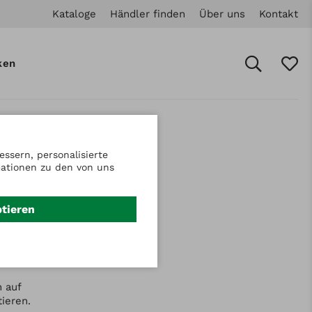
Kataloge
Händler finden
Über uns
Kontakt
ken
ssern, personalisierte
mationen zu den von uns
ptieren
 auf
tieren.