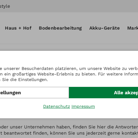
style
Haus + Hof
Bodenbearbeitung
Akku-Geräte
Mar
e unserer Besucherdaten platzieren, um unsere Website zu verbe
n ein großartiges Website-Erlebnis zu bieten. Für weitere Infor
Sie die Einstellungen.
tellungen
Alle akze
Datenschutz
Impressum
oder unser Unternehmen haben, finden Sie hier die Antworten
cht beantwortet finden, können Sie uns jederzeit gerne kontak