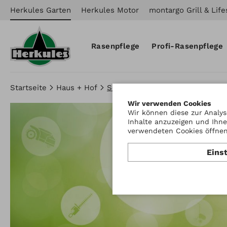
Herkules Garten
Herkules Motor
montargo Grill & Life
Rasenpflege
Profi-Rasenpflege
Startseite
Haus + Hof
Schneefräsen
Wir verwenden Cookies
Wir können diese zur Analys
Inhalte anzuzeigen und Ihne
verwendeten Cookies öffnen 
Eins