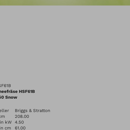
HSF61B
neefräse HSF61B
950 Snow
ller
Briggs & Stratton
cm
208.00
 in kW
4.50
 in cm
61.00