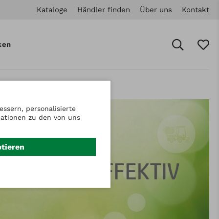
Kataloge
Händler finden
Über uns
Kontakt
ken
ssern, personalisierte
mationen zu den von uns
ptieren