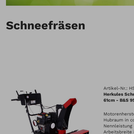
Schneefräsen
Artikel-Nr.: 
Herkules Sch
61cm - B&S 
Motorenherste
Hubraum in c
Nennleistung
Arbeitsbreite