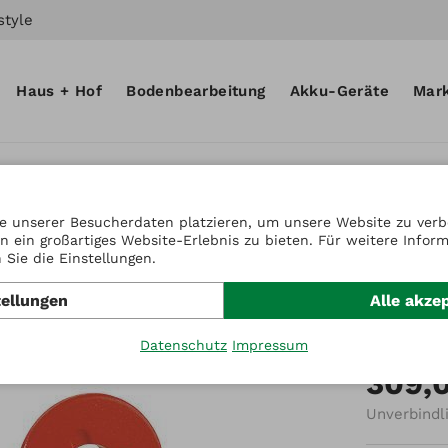
style
Haus + Hof
Bodenbearbeitung
Akku-Geräte
Mar
e unserer Besucherdaten platzieren, um unsere Website zu verbe
n ein großartiges Website-Erlebnis zu bieten. Für weitere Infor
Artikel-Nr.
Sie die Einstellungen.
Radge
tellungen
Alle akze
5,00x1
Datenschutz
Impressum
309,
Unverbindl