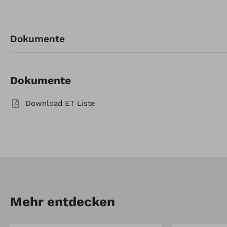
Artikel-Nr.: 912329817
Dokumente
Radgewichte für Räder
5,00x10/4,00x10 (14kg) 1Paar
Dokumente
Download ET Liste
Mehr entdecken