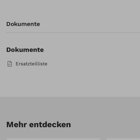
Artikel-Nr.: 1145
Dokumente
Federklappenräumschild 1
mit Schwenkeinr. bis Bj. 2014
Dokumente
Ersatzteilliste
Mehr entdecken