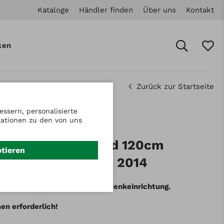
Kataloge
Händler finden
Über uns
Kontakt
ken
Zurück zur Startseite
ssern, personalisierte
mationen zu den von uns
: 1145
klappenräumschild 120cm
ptieren
hwenkeinr. bis Bj. 2014
enräumschild 120cm mit Schwenkeinrichtung.
n erforderlich!