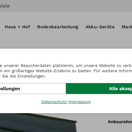
style
Haus + Hof
Bodenbearbeitung
Akku-Geräte
Mar
e unserer Besucherdaten platzieren, um unsere Website zu verbe
n ein großartiges Website-Erlebnis zu bieten. Für weitere Infor
Artikel-Nr.
Sie die Einstellungen.
Feder
tellungen
Alle akze
mit Sc
Datenschutz
Impressum
Federklapp
Anbaurahme