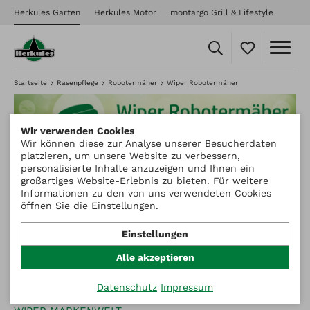
Herkules Garten
Herkules Motor
montargo Grill & Lifestyle
Startseite
Rasenpflege
Robotermäher
Wiper Robotermäher
Wir verwenden Cookies
Wir können diese zur Analyse unserer Besucherdaten
platzieren, um unsere Website zu verbessern,
personalisierte Inhalte anzuzeigen und Ihnen ein
Wiper Robotermäher – mehr Zeit für
großartiges Website-Erlebnis zu bieten. Für weitere
die schönen Dinge!
Informationen zu den von uns verwendeten Cookies
Die Robotermäher von Herkules und Wiper sorgen für
öffnen Sie die Einstellungen.
einen sauberen Schnitt, wobei das Schnittgut als
natürlicher Dünger auf dem Rasen verbleibt und somit
Einstellungen
ein gutes Wachstum fördert. Der Rasen wird optimal
geschnitten und erhält hierdurch eine wunderschöne
Alle akzeptieren
Struktur.
Datenschutz
Impressum
Mehr Informationen zu Wiper finden Sie auch in der