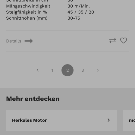
Mähgeschwindigkeit
30 m/Min.
Steigfähigkeit in %
45 / 35 / 20
Schnitthöhen (mm)
30-75
Details
1
2
3
Mehr entdecken
Herkules Motor
mo