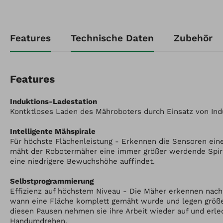
Artikel-Nr.: 7012032
Features
Technische Daten
Zubehör
Wiper KS extra Premium
Robotermäher
Features
Induktions-Ladestation
Kontktloses Laden des Mähroboters durch Einsatz von Ind
Intelligente Mähspirale
Für höchste Flächenleistung - Erkennen die Sensoren ei
mäht der Robotermäher eine immer größer werdende Spira
eine niedrigere Bewuchshöhe auffindet.
Selbstprogrammierung
Effizienz auf höchstem Niveau - Die Mäher erkennen nach
wann eine Fläche komplett gemäht wurde und legen größ
diesen Pausen nehmen sie ihre Arbeit wieder auf und erle
Handumdrehen.