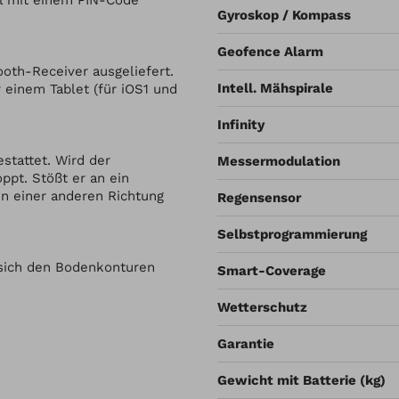
ll mit einem PIN-Code
Gyroskop / Kompass
Geofence Alarm
oth-Receiver ausgeliefert.
Intell. Mähspirale
einem Tablet (für iOS1 und
Infinity
tattet. Wird der
Messermodulation
pt. Stößt er an ein
in einer anderen Richtung
Regensensor
Selbstprogrammierung
 sich den Bodenkonturen
Smart-Coverage
Wetterschutz
Garantie
Gewicht mit Batterie (kg)