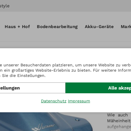
style
Haus + Hof
Bodenbearbeitung
Akku-Geräte
Mar
a Premium
e unserer Besucherdaten platzieren, um unsere Website zu verbe
n ein großartiges Website-Erlebnis zu bieten. Für weitere Infor
Artikel-Nr.
Sie die Einstellungen.
Wiper
tellungen
Alle akze
Robot
Datenschutz
Impressum
High-Tech-
Wie auch 
Mäheinhei
aufgehange