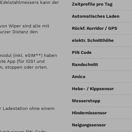
 Edelstahlmessers kann der
Zeitprofile pro Tag
Automatisches Laden
on Wiper sind alle mit
Rückf. Korridor / GPS
kurzer Distanz den
elektr. Schnitthöhe
PIN Code
modul (inkl. eSIM**) haben
te App (für iOS1 und
Randschnitt
n, stoppen oder orten.
Amico
Hebe- / Kippsensor
Messerstopp
ur Ladestation ohne einem
Hindernissensor
Neigungssensor