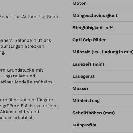
Motor
Mähgeschwindigkeit
 Bedarf auf Automatik, Semi-
Steigfähigkeit in %
Opti Grip Räder
benem Gelände hilft das
auf langen Strecken
Mähzeit (vol. Ladung in min
ng.
Ladezeit (min)
ern Grundstücke mit
. Engstellen und
Ladegerät
e Wiper Modelle mühelos.
Messer
otermäher können längere
Mähleistung
ne größere Fläche zu mähen.
Akkus nicht so oft
Schnitthöhen (mm)
dauer erheblich.
Mähprofile