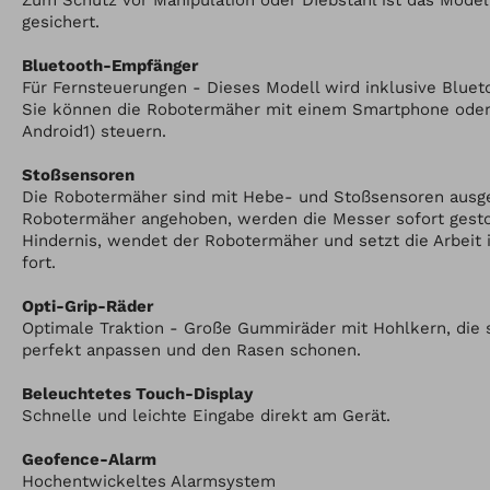
Zum Schutz vor Manipulation oder DIebstahl ist das Mode
gesichert.
Bluetooth-Empfänger
Für Fernsteuerungen - Dieses Modell wird inklusive Blueto
Sie können die Robotermäher mit einem Smartphone oder 
Android1) steuern.
Stoßsensoren
Die Robotermäher sind mit Hebe- und Stoßsensoren ausges
Robotermäher angehoben, werden die Messer sofort gestop
Hindernis, wendet der Robotermäher und setzt die Arbeit 
fort.
Opti-Grip-Räder
Optimale Traktion - Große Gummiräder mit Hohlkern, die
perfekt anpassen und den Rasen schonen.
Beleuchtetes Touch-Display
Schnelle und leichte Eingabe direkt am Gerät.
Geofence-Alarm
Hochentwickeltes Alarmsystem