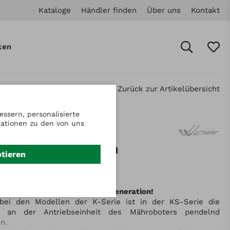
Kataloge
Händler finden
Über uns
Kontakt
ken
Zurück zur Artikelübersicht
ssern, personalisierte
mationen zu den von uns
: 7012032
 KS extra Premium
ptieren
ermäher
Robotermäher der nächsten Generation!
bei den Modellen der K-Serie ist in der KS-Serie die
t an der Antriebseinheit des Mähroboters pendelnd
n.