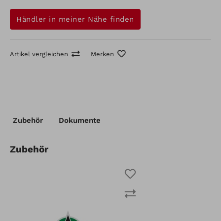
Händler in meiner Nähe finden
Artikel vergleichen
Merken
Artikel-Nr.: 922350208
Zubehör
Dokumente
Winkeldrehpflug UE 510/600 mit Vorschäler
Artikel vergleichen
Merken
Zubehör