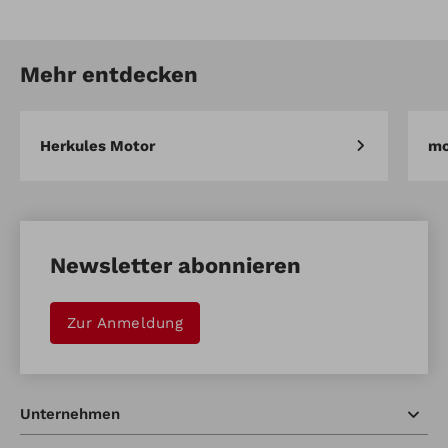
Artikel-Nr.: 912338951
Trittbrett
Mehr entdecken
Artikel vergleichen
Merken
Herkules Motor
mo
Newsletter abonnieren
Zur Anmeldung
Unternehmen