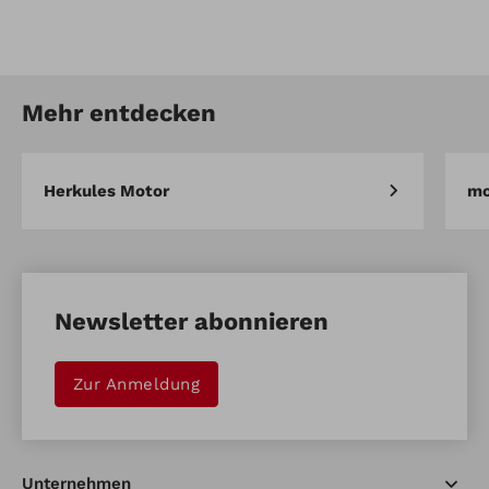
Artikel-Nr.: AD.12.00.14.0054
Trimmer Ersatzfadenspule
Mehr entdecken
Artikel vergleichen
Merken
Herkules Motor
mo
Newsletter abonnieren
Zur Anmeldung
Unternehmen