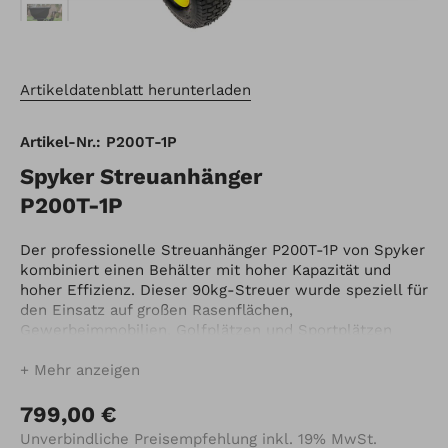
Artikeldatenblatt herunterladen
Artikel-Nr.: P200T-1P
Spyker Streuanhänger
P200T-1P
Der professionelle Streuanhänger P200T-1P von Spyker
kombiniert einen Behälter mit hoher Kapazität und
hoher Effizienz. Dieser 90kg-Streuer wurde speziell für
den Einsatz auf großen Rasenflächen,
Gewerbeimmobilien, Golfplätzen und Sportplätzen
entwickelt und bietet ausreichend Kapazität für die
Bewältigung von großen Aufgaben. Die 15 x 6 Zoll
Mehr anzeigen
großen Reifen mit Rasenprofil überqueren jedes
Gelände und sorgen für eine sanfte und effiziente
799,00 €
Zugkraft hinter jedem Aufsitzmäher. Der
Unverbindliche Preisempfehlung inkl. 19% MwSt.