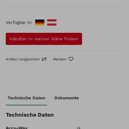
Schleppstreuer P200T-1P mit großem Behälter ist
produktiv, vielseitig und einfach zu bedienen und bietet
Ihnen die Haltbarkeit, um die Arbeit Saison für Saison
zu erledigen.
Verfügbar in:
Händler in meiner Nähe finden
Artikel vergleichen
Merken
Artikel-Nr.: P200T-1P
Technische Daten
Dokumente
Spyker Streuanhänger
Artikel vergleichen
Merken
Technische Daten
Accu-Way
Ja