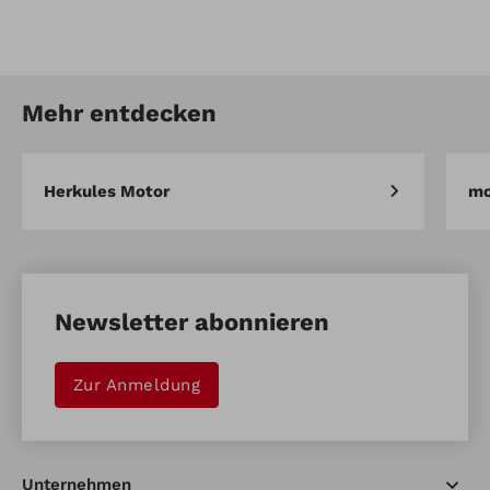
Artikel-Nr.: SPYSD-80100
Seitlicher Deflektor
Mehr entdecken
Artikel vergleichen
Merken
Herkules Motor
mo
Newsletter abonnieren
Zur Anmeldung
Unternehmen