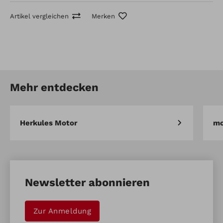
Artikel vergleichen
Merken
Artikel-Nr.: 70011120
Schwadformer
Mehr entdecken
Artikel vergleichen
Merken
Herkules Motor
mo
Newsletter abonnieren
Zur Anmeldung