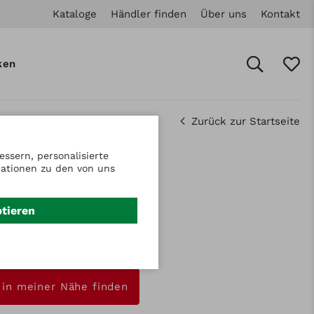
Kataloge
Händler finden
Über uns
Kontakt
ken
Zurück zur Startseite
ssern, personalisierte
mationen zu den von uns
: 912651410
eketten
ptieren
0 ( = 12351410 )
nfrage
 in meiner Nähe finden