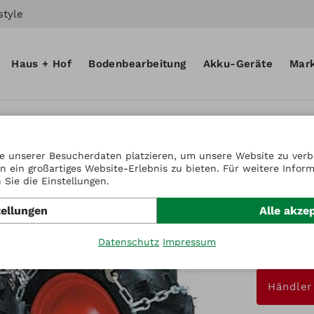
style
Haus + Hof
Bodenbearbeitung
Akku-Geräte
Mar
e unserer Besucherdaten platzieren, um unsere Website zu verbe
n ein großartiges Website-Erlebnis zu bieten. Für weitere Infor
Artikel-Nr.
Sie die Einstellungen.
Schne
tellungen
Alle akze
4,00x1
Datenschutz
Impressum
Preis auf A
Händler