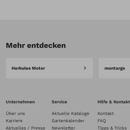
Artikel-Nr.: 70022205
Schneekehrbürstensatz
8x2 Besatzreihen - KM1000
Mehr entdecken
Herkules Motor
montargo
Unternehmen
Service
Hilfe & Kontakt
Über uns
Aktuelle Kataloge
Kontakt
Karriere
Gartenkalender
FAQ
Aktuelles / Presse
Newsletter
Tipps & Tricks