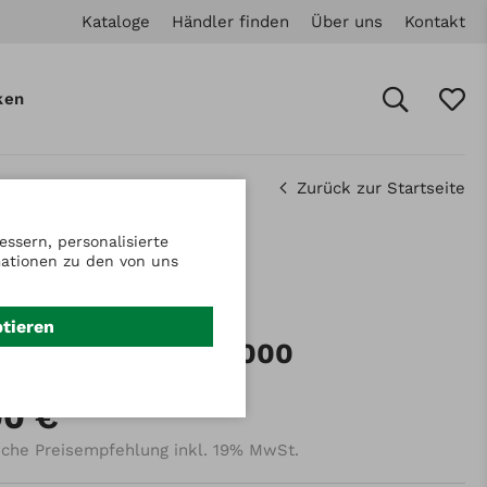
Kataloge
Händler finden
Über uns
Kontakt
ken
Zurück zur Startseite
ssern, personalisierte
mationen zu den von uns
.: 70022205
ekehrbürstensatz
ptieren
esatzreihen - KM1000
00 €
iche Preisempfehlung inkl. 19% MwSt.