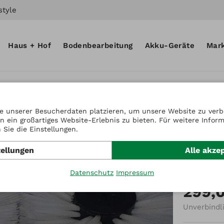
style
Haus + Hof
Bodenbearbeitung
Akku-Geräte
Mar
e unserer Besucherdaten platzieren, um unsere Website zu verbe
n ein großartiges Website-Erlebnis zu bieten. Für weitere Infor
Artikel-Nr
Sie die Einstellungen.
Schne
tellungen
Alle akze
8x2 B
Datenschutz
Impressum
299,
Unverbindl