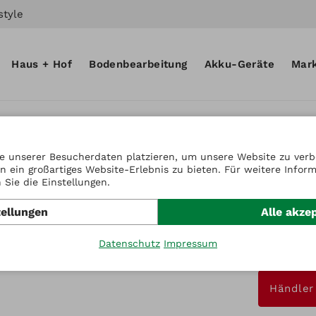
style
Haus + Hof
Bodenbearbeitung
Akku-Geräte
Mar
e unserer Besucherdaten platzieren, um unsere Website zu verbe
n ein großartiges Website-Erlebnis zu bieten. Für weitere Infor
Artikel-Nr
Sie die Einstellungen.
Schei
tellungen
Alle akze
Wette
Datenschutz
Impressum
Preis auf A
Händler