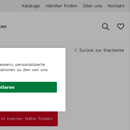
Kataloge
Händler finden
Über uns
Kontakt
ken
Zurück zur Startseite
ssern, personalisierte
mationen zu den von uns
.: GR503950
benwischer für
ptieren
rschutzverdeck
nfrage
 in meiner Nähe finden