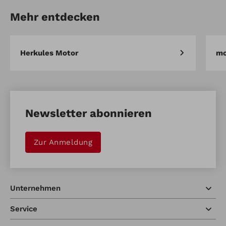
Schaufel für Bagger
Mehr entdecken
Artikel vergleichen
Merken
Herkules Motor
mo
Newsletter abonnieren
Zur Anmeldung
Unternehmen
Service