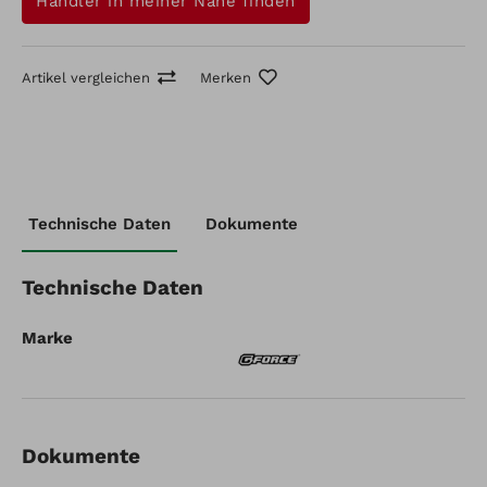
Händler in meiner Nähe finden
Artikel vergleichen
Merken
Artikel-Nr.: SZ120-300
Technische Daten
Dokumente
Samsung Power Unit XR 120
Artikel vergleichen
Merken
Technische Daten
Marke
Dokumente