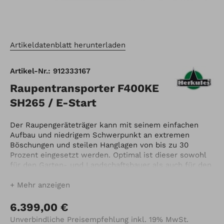
Artikeldatenblatt herunterladen
Artikel-Nr.: 912333167
Raupentransporter F400KE
SH265 / E-Start
Der Raupengeräteträger kann mit seinem einfachen
Aufbau und niedrigem Schwerpunkt an extremen
Böschungen und steilen Hanglagen von bis zu 30
Prozent eingesetzt werden. Optimal ist dieser sowohl
für den Garten- und Landschaftsbauer als auch für den
privaten Besitzer geeignet. Der Herkules F 400 E
verfügt über einen Benzin-Motor mit Elektrostart und
Mehr anzeigen
kann wie Ihr Kraftfahrzeug per Zündschlüssel gestartet
werden. Der Raupendumper wiegt 165 kg, ist 70 cm
6.399,00 €
breit und ist für eine Nutzlast von 450 kg
Unverbindliche Preisempfehlung inkl. 19% MwSt.