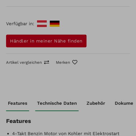
ausgelegt. Das Modell ist mit einer automatischen
Bremsvorrichtung ausgestattet.
Verfügbar in:
Händler in meiner Nähe finden
Artikel vergleichen
Merken
Artikel-Nr.: 912333167
Features
Technische Daten
Zubehör
Dokumen
Raupentransporter F400KE
Artikel vergleichen
Merken
Features
4-Takt Benzin Motor von Kohler mit Elektrostart