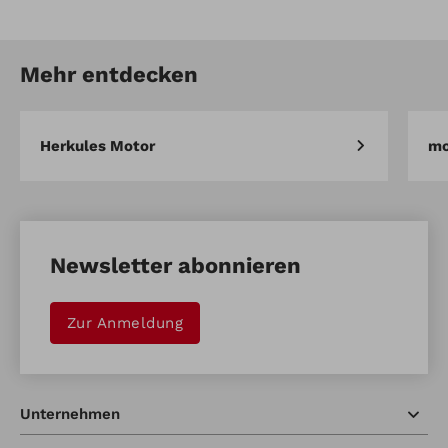
Artikel-Nr.: 10831
Rasennägel 100 Stück
Mehr entdecken
Artikel vergleichen
Merken
Herkules Motor
mo
Newsletter abonnieren
Zur Anmeldung
Unternehmen