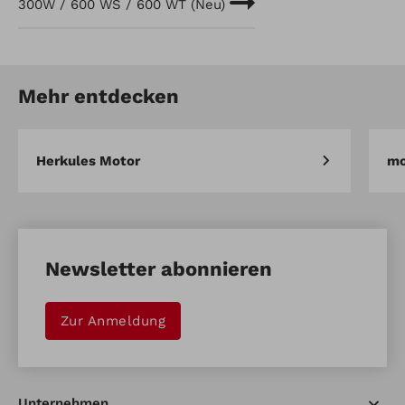
300W / 600 WS / 600 WT (Neu)
Mehr entdecken
Herkules Motor
mo
Newsletter abonnieren
Zur Anmeldung
Unternehmen