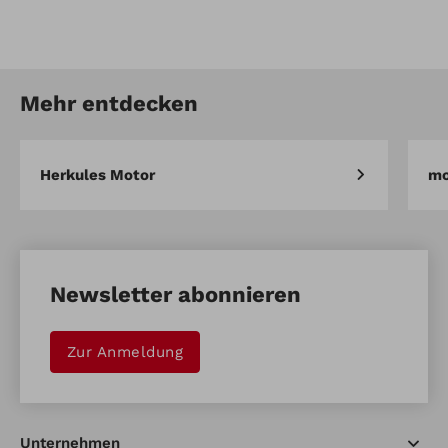
Artikel-Nr.: CP053026
Mulchstopfen
Mehr entdecken
Artikel vergleichen
Merken
Herkules Motor
mo
Newsletter abonnieren
Zur Anmeldung
Unternehmen