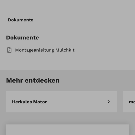
Artikel-Nr.: 44-50471
Dokumente
Mulchkit inkl Messer f. 5400SH
Artikel vergleichen
Merken
Dokumente
Montageanleitung Mulchkit
Mehr entdecken
Herkules Motor
mo