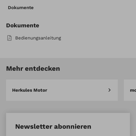
Dokumente
Mulchkit für XDC140HD
Artikel vergleichen
Merken
Dokumente
Bedienungsanleitung
Mehr entdecken
Herkules Motor
mo
Newsletter abonnieren