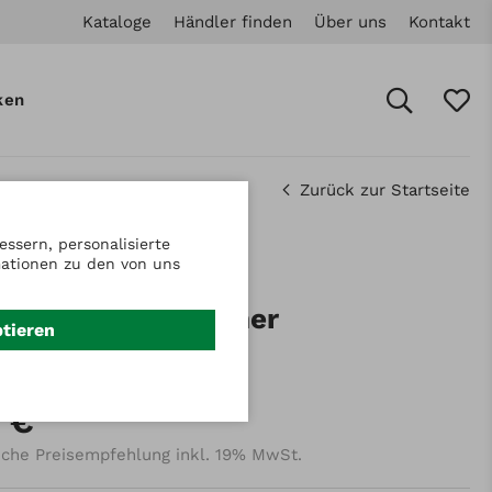
Kataloge
Händler finden
Über uns
Kontakt
ken
Zurück zur Startseite
ssern, personalisierte
mationen zu den von uns
.: 7001220
rsatz Robotermäher
ptieren
 €
iche Preisempfehlung inkl. 19% MwSt.