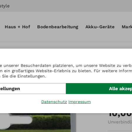
style
Haus + Hof
Bodenbearbeitung
Akku-Geräte
Mar
e unserer Besucherdaten platzieren, um unsere Website zu verbe
n ein großartiges Website-Erlebnis zu bieten. Für weitere Infor
Artikel-Nr
Sie die Einstellungen.
Messe
tellungen
Alle akze
3 Stk
Datenschutz
Impressum
10,00
Unverbindl