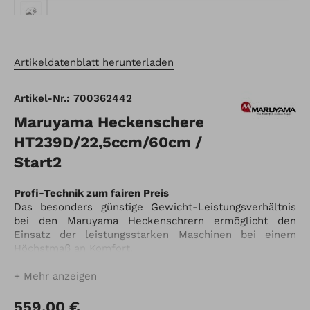
Artikeldatenblatt herunterladen
Artikel-Nr.: 700362442
Maruyama Heckenschere
HT239D/22,5ccm/60cm /
Start2
Profi-Technik zum fairen Preis
Das besonders günstige Gewicht-Leistungsverhältnis
bei den Maruyama Heckenschrern ermöglicht den
Einsatz der leistungsstarken Maschinen bei einem
Höchstmaß an Komfort.
Dank modernen Maruyama Motorentechnik mit Start2-
System wird das Starten erheblich erleichtert.
Mehr anzeigen
559,00 €