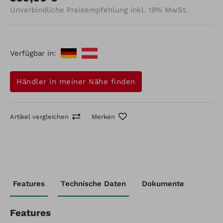
Unverbindliche Preisempfehlung inkl. 19% MwSt.
Verfügbar in:
Händler in meiner Nähe finden
Artikel vergleichen
Merken
Artikel-Nr.: 700362442
Features
Technische Daten
Dokumente
Maruyama Heckenschere
Artikel vergleichen
Merken
Features