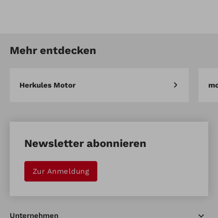
Artikel-Nr.: 77-999470
Maruyama 8-Zahn Dickichtmesser
Mehr entdecken
Artikel vergleichen
Merken
Herkules Motor
mo
Newsletter abonnieren
Zur Anmeldung
Unternehmen