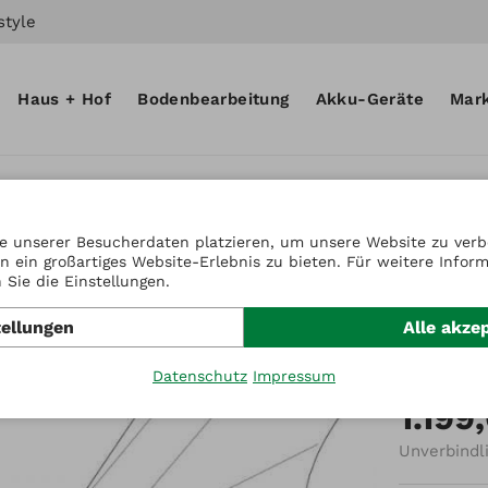
style
Haus + Hof
Bodenbearbeitung
Akku-Geräte
Mar
e unserer Besucherdaten platzieren, um unsere Website zu verbe
n ein großartiges Website-Erlebnis zu bieten. Für weitere Infor
Artikel-Nr
Sie die Einstellungen.
Mähan
tellungen
Alle akze
102c
Datenschutz
Impressum
1.199
Unverbindl