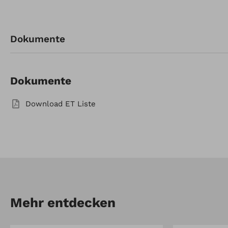
Artikel-Nr.: 912336280
Dokumente
Mähantrieb m. Balken
102cm
Dokumente
Download ET Liste
Mehr entdecken