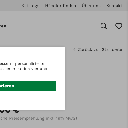
Kataloge
Händler finden
Über uns
Kontakt
ken
Zurück zur Startseite
ssern, personalisierte
mationen zu den von uns
.: 912336280
trieb m. Balken
ptieren
m
,00 €
iche Preisempfehlung inkl. 19% MwSt.