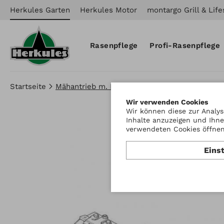
Herkules Garten
Herkules Motor
montargo Grill & Life
Rasenpflege
Profi-Rasenpflege
Startseite
Mähantrieb m. Balken
Wir verwenden Cookies
Wir können diese zur Analys
Inhalte anzuzeigen und Ihne
verwendeten Cookies öffnen 
Eins