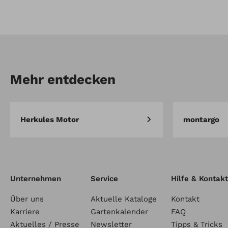
Artikel-Nr.: AD.12.00.14.0058
Long-Life Ersatzmesserkli
(PLUS) 12 Stck.
Mehr entdecken
Herkules Motor
montargo
Unternehmen
Service
Hilfe & Kontakt
Über uns
Aktuelle Kataloge
Kontakt
Karriere
Gartenkalender
FAQ
Aktuelles / Presse
Newsletter
Tipps & Tricks