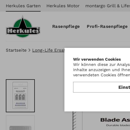
Herkules Garten
Herkules Motor
montargo Grill & Life
Rasenpflege
Profi-Rasenpflege
Startseite
Long-Life Ersatzmesserklingen
Wir verwenden Cookies
Wir können diese zur Analys
Inhalte anzuzeigen und Ihne
verwendeten Cookies öffnen 
Eins