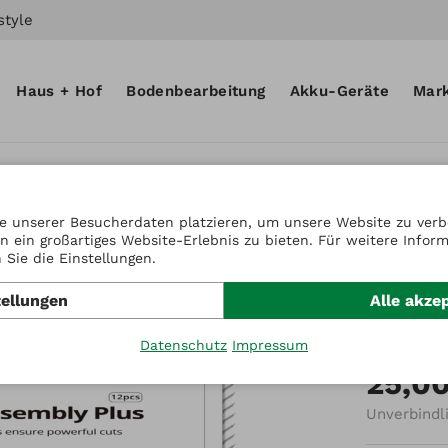
style
Haus + Hof
Bodenbearbeitung
Akku-Geräte
Mar
e unserer Besucherdaten platzieren, um unsere Website zu verbe
n ein großartiges Website-Erlebnis zu bieten. Für weitere Infor
Artikel-Nr.
Sie die Einstellungen.
Long-
tellungen
Alle akze
(PLUS)
Datenschutz
Impressum
25,0
Unverbindl