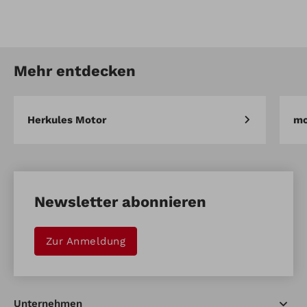
Artikel-Nr.: 10870
Kit Ladekabel
Mehr entdecken
Artikel vergleichen
Merken
Herkules Motor
mo
Newsletter abonnieren
Zur Anmeldung
Unternehmen