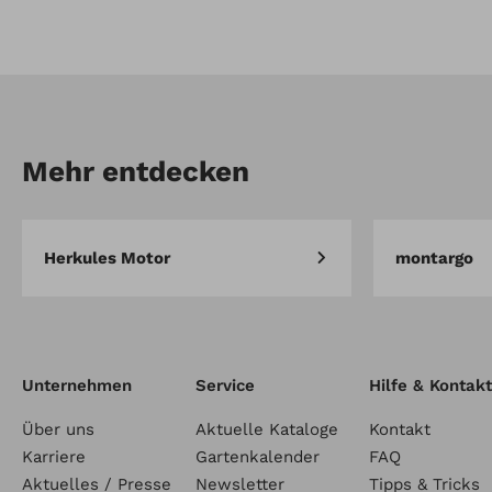
Artikel-Nr.: 10866
Kit Ersatzbohrer für
Kabelverlegemaschine (3 Stk.)
Mehr entdecken
Herkules Motor
montargo
Unternehmen
Service
Hilfe & Kontakt
Über uns
Aktuelle Kataloge
Kontakt
Karriere
Gartenkalender
FAQ
Aktuelles / Presse
Newsletter
Tipps & Tricks