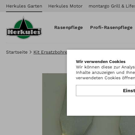
Herkules Garten
Herkules Motor
montargo Grill & Life
Rasenpflege
Profi-Rasenpflege
Startseite
Kit Ersatzbohrer für
Wir verwenden Cookies
Wir können diese zur Analys
Inhalte anzuzeigen und Ihne
verwendeten Cookies öffnen 
Eins