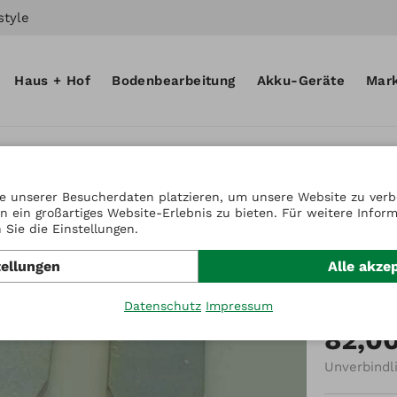
style
Haus + Hof
Bodenbearbeitung
Akku-Geräte
Mar
e unserer Besucherdaten platzieren, um unsere Website zu verbe
n ein großartiges Website-Erlebnis zu bieten. Für weitere Infor
Artikel-Nr.
Sie die Einstellungen.
Kit Er
tellungen
Alle akze
Kabelv
Datenschutz
Impressum
82,0
Unverbindl