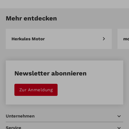
Mehr entdecken
Herkules Motor
mo
Newsletter abonnieren
Zur Anmeldung
Unternehmen
Service