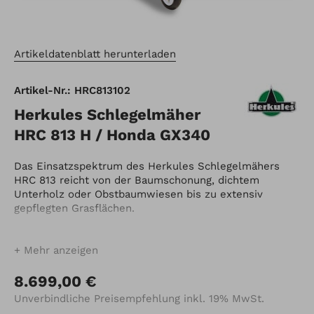
Artikeldatenblatt herunterladen
Artikel-Nr.: HRC813102
Herkules Schlegelmäher
HRC 813 H / Honda GX340
Das Einsatzspektrum des Herkules Schlegelmähers
HRC 813 reicht von der Baumschonung, dichtem
Unterholz oder Obstbaumwiesen bis zu extensiv
gepflegten Grasflächen.
Der Raupenantrieb sorgt auch an Hanglagen für
spurgetreues Mähen. Extremes Gefälle oder starke
Mehr anzeigen
Steigungen werden problemlos von der Maschine
gemeistert. Dank Einzelradkupplungen bleibt der
8.699,00 €
Mäher auch in schwierigem Gelände leicht zu
Unverbindliche Preisempfehlung inkl. 19% MwSt.
Manövrieren.