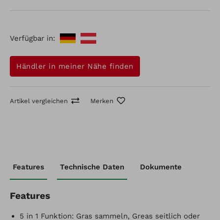
einstellen und erleichtert Transport und Lagerung.
Das Einstiegsmodell MLS-47 5 ist ein handlicher
Rasenmäher ohne Radantrieb für kleinere oder ebene
Verfügbar in:
Flächen.
Händler in meiner Nähe finden
Artikel vergleichen
Merken
Artikel-Nr.: 10482
Features
Technische Daten
Dokumente
Herkules Rasenmäher
Artikel vergleichen
Merken
Features
5 in 1 Funktion: Gras sammeln, Greas seitlich oder