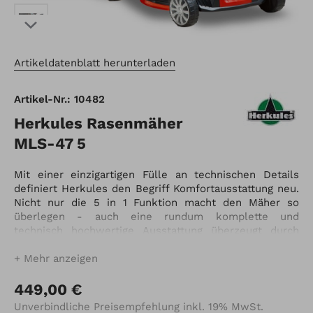
Artikeldatenblatt herunterladen
Artikel-Nr.: 10482
Herkules Rasenmäher
MLS-47 5
Mit einer einzigartigen Fülle an technischen Details
definiert Herkules den Begriff Komfortausstattung neu.
Nicht nur die 5 in 1 Funktion macht den Mäher so
überlegen - auch eine rundum komplette und
technisch hochwertige Ausstattung überzeugt durch
viele Highlights: Mit der sechsfachen, zentralen
Höhenverstellung finden Sie schnell die richtige
Mehr anzeigen
Einstellung beim Fangen oder Mulchen. Der
höhenverstellbare und klappbare Führungsholm lässt
449,00 €
sich schnell und unkompliziert auf jede Körpergröße
Unverbindliche Preisempfehlung inkl. 19% MwSt.