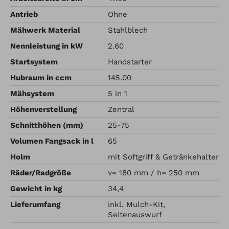
Antrieb
Ohne
Mähwerk Material
Stahlblech
Nennleistung in kW
2.60
Startsystem
Handstarter
Hubraum in ccm
145.00
Mähsystem
5 in 1
Höhenverstellung
Zentral
Schnitthöhen (mm)
25-75
Volumen Fangsack in l
65
Holm
mit Softgriff & Getränkehalter
Räder/Radgröße
v= 180 mm / h= 250 mm
Gewicht in kg
34,4
Lieferumfang
inkl. Mulch-Kit,
Seitenauswurf