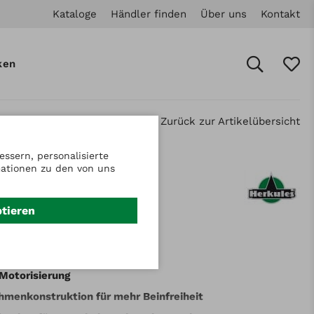
Kataloge
Händler finden
Über uns
Kontakt
ken
Zurück zur Artikelübersicht
ssern, personalisierte
mationen zu den von uns
.: RM882102
les Aufsitzmäher
ptieren
2 B / B&S 16HP
Motorisierung
hmenkonstruktion für mehr Beinfreiheit