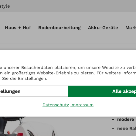
style
Haus + Hof
Bodenbearbeitung
Akku-Geräte
Mar
 Aufsitzmäher
e unserer Besucherdaten platzieren, um unsere Website zu verbe
n ein großartiges Website-Erlebnis zu bieten. Für weitere Infor
Artikel-Nr
Sie die Einstellungen.
Herku
tellungen
Alle akze
RM 90
Datenschutz
Impressum
modere 
neue Ra