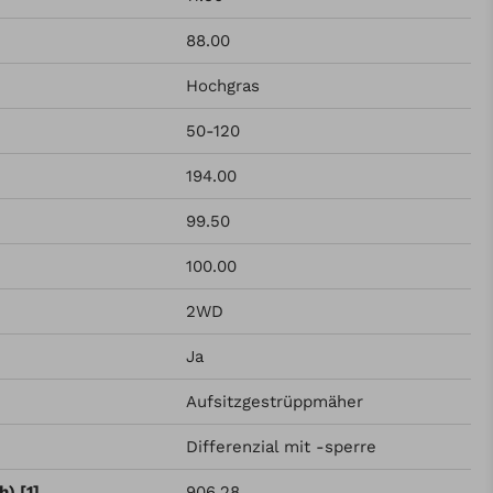
88.00
Hochgras
50-120
194.00
99.50
100.00
2WD
Ja
Aufsitzgestrüppmäher
Differenzial mit -sperre
) [1]
906.28