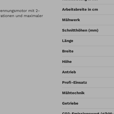
Arbeitsbreite in cm
brennungsmotor mit 2-
brationen und maximaler
Mähwerk
Schnitthöhen (mm)
Länge
Breite
Höhe
Antrieb
Profi-Einsatz
Mähtechnik
Getriebe
CO2-Emissionswert (g/kW-h