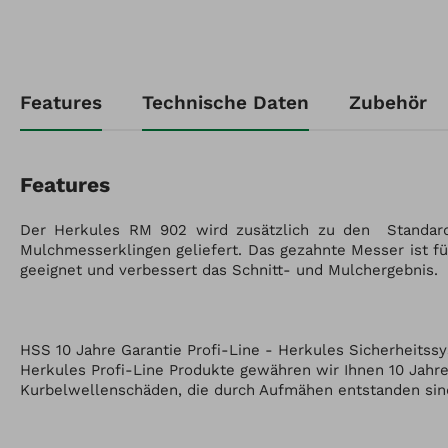
Artikel-Nr.: RM882102
Features
Technische Daten
Zubehör
Herkules Aufsitzmäher
RM 902 B / B&S 16HP
Features
Der Herkules RM 902 wird zusätzlich zu den Standar
Mulchmesserklingen geliefert. Das gezahnte Messer ist fü
geeignet und verbessert das Schnitt- und Mulchergebnis.
HSS 10 Jahre Garantie Profi-Line - Herkules Sicherheitss
Herkules Profi-Line Produkte gewähren wir Ihnen 10 Jahre
Kurbelwellenschäden, die durch Aufmähen entstanden sin