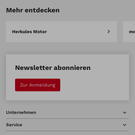
Gummileiste für Schneeschild
Mehr entdecken
Artikel vergleichen
Merken
Herkules Motor
mo
Newsletter abonnieren
Zur Anmeldung
Unternehmen
Service