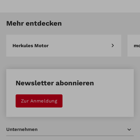
Artikel-Nr.: 915675106
Fingerleiste für Schaufel
Mehr entdecken
Artikel vergleichen
Merken
Herkules Motor
mo
Newsletter abonnieren
Zur Anmeldung
Unternehmen