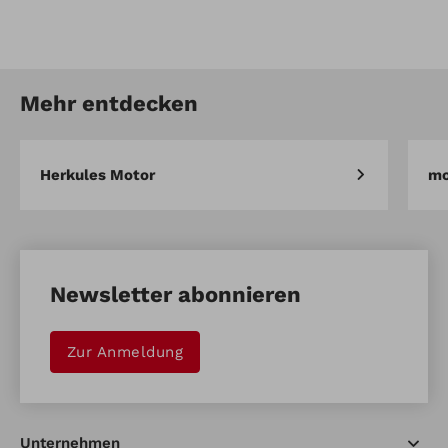
Artikel-Nr.: 4HM-Q07
Ersatzbürsten für
Mehr entdecken
Artikel vergleichen
Merken
Herkules Motor
mo
Newsletter abonnieren
Zur Anmeldung
Unternehmen