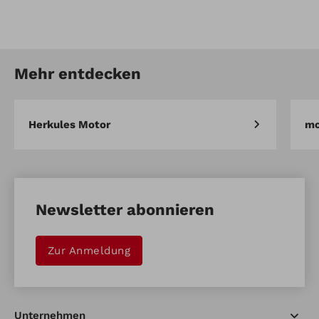
Artikel-Nr.: 912329913
Eisenräder für UE 550/600
Mehr entdecken
Artikel vergleichen
Merken
Herkules Motor
mo
Newsletter abonnieren
Zur Anmeldung
Unternehmen