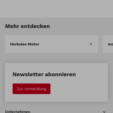
Artikel-Nr.: 15646
Combi Kit für 45/46cm (Steel)
Mehr entdecken
Artikel vergleichen
Merken
Herkules Motor
mo
Newsletter abonnieren
Zur Anmeldung
Unternehmen