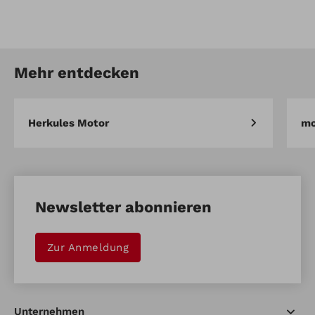
Artikel-Nr.: 912333556ZN
Bordwand f. Mulde
Mehr entdecken
Artikel vergleichen
Merken
Herkules Motor
mo
Newsletter abonnieren
Zur Anmeldung
Unternehmen