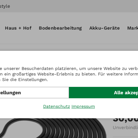
style
Haus + Hof
Bodenbearbeitung
Akku-Geräte
Mar
e unserer Besucherdaten platzieren, um unsere Website zu verbe
n ein großartiges Website-Erlebnis zu bieten. Für weitere Infor
Artikel-Nr.
Sie die Einstellungen.
Anten
tellungen
Alle akze
(10m)
Datenschutz
Impressum
30,0
Unverbindl