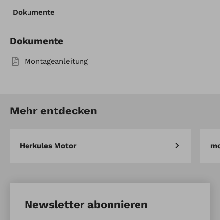
Dokumente
Zugvorrichtung
Artikel vergleichen
Merken
Dokumente
Montageanleitung
Mehr entdecken
Herkules Motor
mo
Newsletter abonnieren