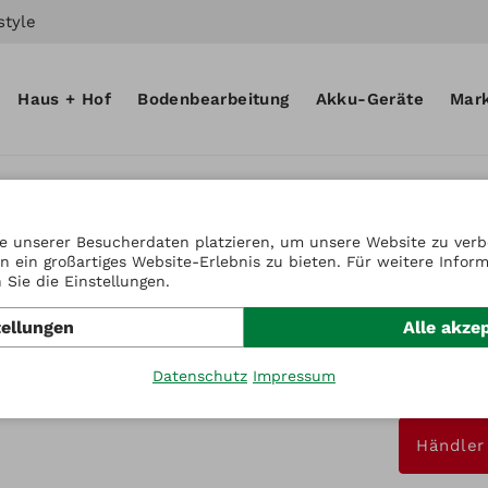
style
Haus + Hof
Bodenbearbeitung
Akku-Geräte
Mar
e unserer Besucherdaten platzieren, um unsere Website zu verbe
n ein großartiges Website-Erlebnis zu bieten. Für weitere Infor
Artikel-Nr
Sie die Einstellungen.
Adapt
tellungen
Alle akze
für Vi
Datenschutz
Impressum
Preis auf A
Händler