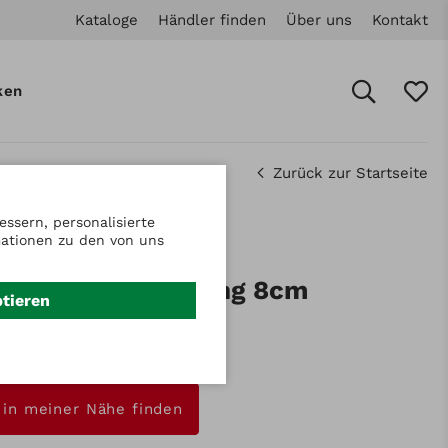
Kataloge
Händler finden
Über uns
Kontakt
ken
Zurück zur Startseite
ssern, personalisierte
mationen zu den von uns
.: 912339452
er mit Verlängerung 8cm
ptieren
sion
nfrage
 in meiner Nähe finden