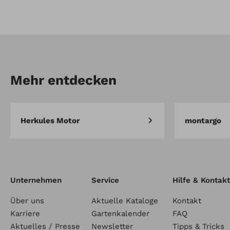
Artikel-Nr.: 912339452
Adapter mit Verlängerung 
für Vision
Mehr entdecken
Herkules Motor
montargo
Unternehmen
Service
Hilfe & Kontakt
Über uns
Aktuelle Kataloge
Kontakt
Karriere
Gartenkalender
FAQ
Aktuelles / Presse
Newsletter
Tipps & Tricks