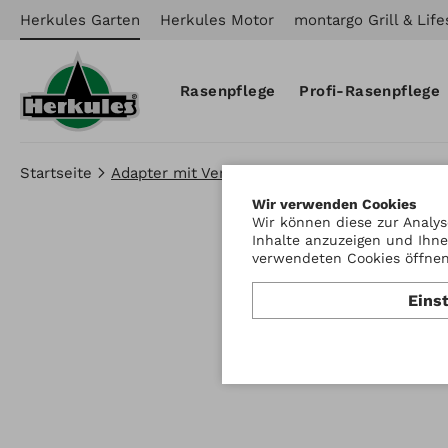
Herkules Garten
Herkules Motor
montargo Grill & Life
Rasenpflege
Profi-Rasenpflege
Startseite
Adapter mit Verlängerung 8cm
Wir verwenden Cookies
Wir können diese zur Analys
Inhalte anzuzeigen und Ihne
verwendeten Cookies öffnen 
Eins