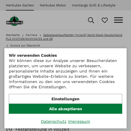
Herkules Garten
Herkules Motor
montargo Grill & Lifestyle
Startseite
Karriere
Gebietsverkaufsleiter (m/w/d) Nord-West-Deutschland
PLZ 21/27/29/30/31/32/33 und 38
Zurück zur Übersicht
Wir verwenden Cookies
Wir können diese zur Analyse unserer Besucherdaten
Gebietsverkaufsleiter
platzieren, um unsere Website zu verbessern,
personalisierte Inhalte anzuzeigen und Ihnen ein
(m/w/d) Nord-West-
großartiges Website-Erlebnis zu bieten. Für weitere
Informationen zu den von uns verwendeten Cookies
Deutschland
öffnen Sie die Einstellungen.
Einstellungen
Wir suchen Gebietsverkaufsleiter (m/w/d) in Nord-
Alle akzeptieren
West-Deutschland für das PLZ-Gebiet
21/27/29/30/31/32/33 und 38
Datenschutz
Impressum
Festanstellung in Vollzeit