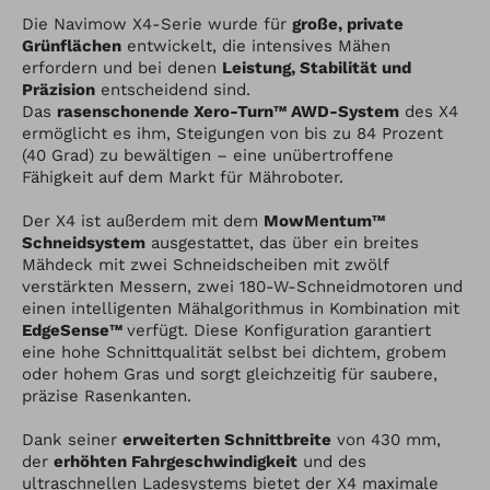
Die Navimow X4-Serie wurde für
große, private
Grünflächen
entwickelt, die intensives Mähen
erfordern und bei denen
Leistung, Stabilität und
Präzision
entscheidend sind.
Das
rasenschonende Xero-Turn™ AWD-System
des X4
ermöglicht es ihm, Steigungen von bis zu 84 Prozent
(40 Grad) zu bewältigen – eine unübertroffene
Fähigkeit auf dem Markt für Mähroboter.
Der X4 ist außerdem mit dem
MowMentum™
Schneidsystem
ausgestattet, das über ein breites
Mähdeck mit zwei Schneidscheiben mit zwölf
verstärkten Messern, zwei 180-W-Schneidmotoren und
einen intelligenten Mähalgorithmus in Kombination mit
EdgeSense™
verfügt. Diese Konfiguration garantiert
eine hohe Schnittqualität selbst bei dichtem, grobem
oder hohem Gras und sorgt gleichzeitig für saubere,
präzise Rasenkanten.
Dank seiner
erweiterten Schnittbreite
von 430 mm,
der
erhöhten Fahrgeschwindigkeit
und des
ultraschnellen Ladesystems bietet der X4 maximale