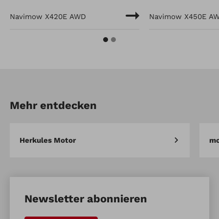
Navimow X420E AWD
Navimow X450E A
Mehr entdecken
Herkules Motor
mo
Newsletter abonnieren