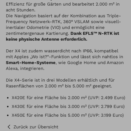
Effizienz für große Gärten und bearbeitet 2.000 m² in
acht Stunden.
Die Navigation basiert auf der Kombination aus Triple-
Frequency Netzwerk-RTK, 360° VSLAM sowie visuell-
inertialer Odometrie (VIO) und ermöglicht eine
zentimetergenaue Kartierung.
Dank EFLS™ N-RTK ist
keine physische Antenne erforderlich.
Der X4 ist zudem wasserdicht nach IP66, kompatibel
mit Apples „Wo ist?“-Funktion und lässt sich nahtlos in
Smart-Home-Systeme
, wie Google Home und Amazon
Alexa, integrieren.
Die X4-Serie ist in drei Modellen erhältlich und für
Rasenflächen von 2.000 m² bis 5.000 m² geeignet.
X420E für eine Fläche bis 2.000 m² (UVP: 2.499 Euro)
X430E für eine Fläche bis 3.000 m² (UVP: 2.799 Euro)
X450E für eine Fläche bis 5.000 m² (UVP: 3.199 Euro)
Zurück zur Übersicht