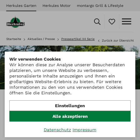
Herkules Garten
Herkules Motor
montargo Grill & Lifestyle
Startseite
Aktuelles / Presse
Presseartikel X4 Serie
Zurück zur Übersicht
Wir verwenden Cookies
Wir können diese zur Analyse unserer Besucherdaten
platzieren, um unsere Website zu verbessern,
personalisierte Inhalte anzuzeigen und Ihnen ein
großartiges Website-Erlebnis zu bieten. Für weitere
Informationen zu den von uns verwendeten Cookies
öffnen Sie die Einstellungen.
Navimow X4-Serie
Einstellungen
Alle akzeptieren
Die Premium-Lösung für große private
Datenschutz
Impressum
Gärten