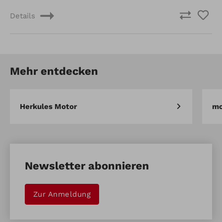
Details
Mehr entdecken
Herkules Motor
mo
Newsletter abonnieren
Zur Anmeldung