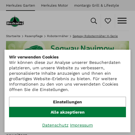
Herkules Garten
Herkules Motor
montargo Grill & Lifestyle
Startseite
Rasenpflege
Robotermäher
Segway Robotermäher H-Serie
Wir verwenden Cookies
Wir können diese zur Analyse unserer Besucherdaten
platzieren, um unsere Website zu verbessern,
personalisierte Inhalte anzuzeigen und Ihnen ein
Segway revolutioniert das Mähen und die sonst oft
großartiges Website-Erlebnis zu bieten. Für weitere
aufwendige Installation von Mährobotern. Im Gegensatz
Informationen zu den von uns verwendeten Cookies
zu den meisten handelsüblichen Mähern benötigt
öffnen Sie die Einstellungen.
der Navimow keine Begrenzungskabel und er mäht den
Rasen systematisch, anstatt ihn nach dem
Einstellungen
Zufallsprinzip zu bearbeiten. Das erhöht die Effizienz
und trägt zu einem immer perfekt gepflegten Rasen
Alle akzeptieren
bei. Wir haben hart daran gearbeitet, eine
intelligentere, komfortablere Welt zu schaffen und die
Datenschutz
Impressum
Grenzen des täglichen Lebens durch Technologie zu