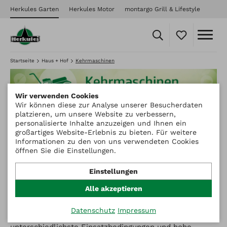
Herkules Garten
Herkules Motor
montargo Grill & Lifestyle
Startseite
Haus + Hof
Kehrmaschinen
Wir verwenden Cookies
Wir können diese zur Analyse unserer Besucherdaten
platzieren, um unsere Website zu verbessern,
personalisierte Inhalte anzuzeigen und Ihnen ein
Herkules Kehrmaschinen:
großartiges Website-Erlebnis zu bieten. Für weitere
Informationen zu den von uns verwendeten Cookies
Schnee, Laub und Schmutz
öffnen Sie die Einstellungen.
kehren
Einstellungen
Alle akzeptieren
Durch die hohe Produktqualität in Verbindung mit den
Sicherheits-Bedienelementen und der bestechenden
Datenschutz
Impressum
Handlichkeit sind die Herkules Kehrmaschinen auch für
unterschiedlichste Einsatzbedingungen und hohe