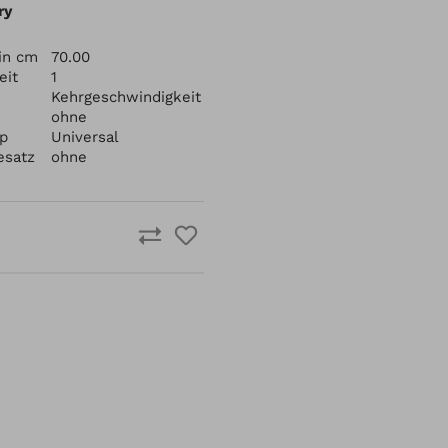
ry
 in cm
70.00
eit
1
Kehrgeschwindigkeit
ohne
yp
Universal
esatz
ohne