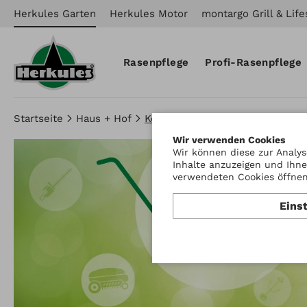
Herkules Garten
Herkules Motor
montargo Grill & Life
Rasenpflege
Profi-Rasenpflege
Startseite
Haus + Hof
Kehrmaschinen
Wir verwenden Cookies
Wir können diese zur Analys
Inhalte anzuzeigen und Ihne
verwendeten Cookies öffnen 
Eins