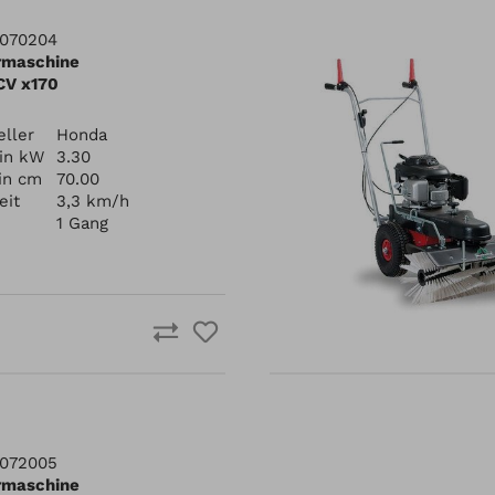
70070204
rmaschine
CV x170
ller
Honda
 in kW
3.30
 in cm
70.00
eit
3,3 km/h
1 Gang
70072005
rmaschine