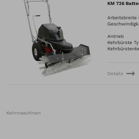
KM 726 Batte
Arbeitsbreite
Geschwindigk
Antrieb
Kehrbürste T
Kehrbürstenb
Details
Kehrmaschinen