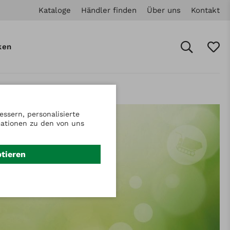
Kataloge
Händler finden
Über uns
Kontakt
ken
ssern, personalisierte
mationen zu den von uns
ptieren